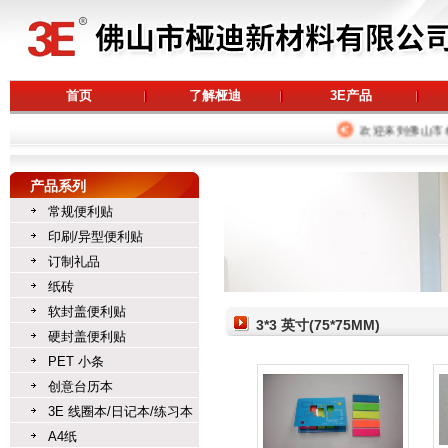
首页
了解桠迪
3E产品
欢迎来到佛山市桠
产品系列
常规便利贴
印刷/异型便利贴
订制礼品
纸砖
软封盖便利贴
3*3 英寸(75*75MM)
硬封盖便利贴
PET 小条
创意台历本
3E 线圈本/日记本/练习本
A4纸